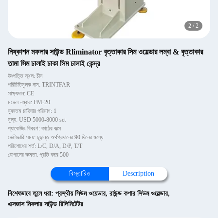
2
/
2
নিষ্কাশন মফলার সাউন্ড Rliminator বৃত্তাকার সিম ওয়েল্ডার লম্বা & বৃত্তাকার
তামা সিম ঢালাই চাকা সিম ঢালাই কেন্দ্র
উৎপত্তি স্থল: চীন
পরিচিতিমুলক নাম: TRINTFAR
সাক্ষ্যদান: CE
মডেল নম্বার: FM-20
ন্যূনতম চাহিদার পরিমাণ: 1
মূল্য: USD 5000-8000 set
প্যাকেজিং বিবরণ: কাঠের বাক্স
ডেলিভারি সময়: চূড়ান্ত অর্থপ্রদানের 90 দিনের মধ্যে
পরিশোধের শর্ত: L/C, D/A, D/P, T/T
যোগানের ক্ষমতা: প্রতি বছর 500
বিস্তারিত
Description
বিশেষভাবে তুলে ধরা:
প্রস্থীয় সিউম ওয়েডার
,
রাউন্ড কপার সিউম ওয়েল্ডার
,
এক্সজাস মিফলার সাউন্ড রিলিমিটেটর