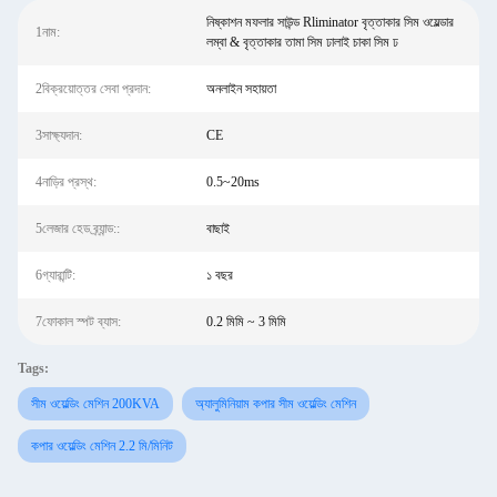
নিষ্কাশন মফলার সাউন্ড Rliminator বৃত্তাকার সিম ওয়েল্ডার
1নাম:
লম্বা & বৃত্তাকার তামা সিম ঢালাই চাকা সিম ঢ
2বিক্রয়োত্তর সেবা প্রদান:
অনলাইন সহায়তা
3সাক্ষ্যদান:
CE
4নাড়ির প্রস্থ:
0.5~20ms
5লেজার হেড ব্র্যান্ড::
বাছাই
6গ্যারান্টি:
১ বছর
7ফোকাল স্পট ব্যাস:
0.2 মিমি ~ 3 মিমি
Tags:
সীম ওয়েল্ডিং মেশিন 200KVA
অ্যালুমিনিয়াম কপার সীম ওয়েল্ডিং মেশিন
কপার ওয়েল্ডিং মেশিন 2.2 মি/মিনিট