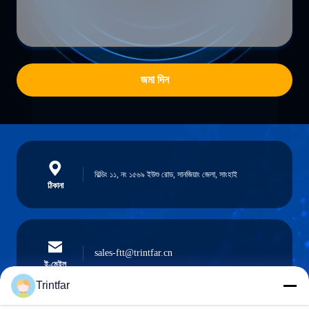
জমা দিন
বিল্ডিং ১১, নং ১৫৬৯ ইউশু রোড, সানজিয়াং জেলা, সাংহাই
ঠিকানা
sales-ftt@trintfar.cn
ই-মেইল
Trintfar