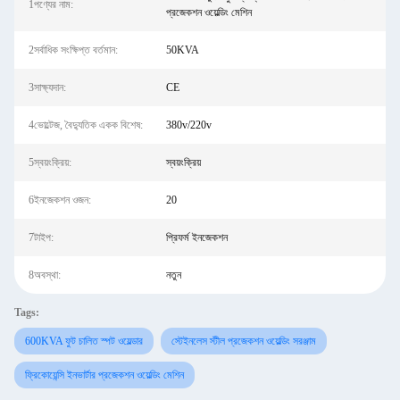
1পণ্যের নাম:
প্রজেকশন ওয়েল্ডিং মেশিন
2সর্বাধিক সংক্ষিপ্ত বর্তমান:
50KVA
3সাক্ষ্যদান:
CE
4ভোল্টেজ, বৈদ্যুতিক একক বিশেষ:
380v/220v
5স্বয়ংক্রিয়:
স্বয়ংক্রিয়
6ইনজেকশন ওজন:
20
7টাইপ:
প্রিফর্ম ইনজেকশন
8অবস্থা:
নতুন
Tags:
600KVA ফুট চালিত স্পট ওয়েল্ডার
স্টেইনলেস স্টীল প্রজেকশন ওয়েল্ডিং সরঞ্জাম
ফ্রিকোয়েন্সি ইনভার্টার প্রজেকশন ওয়েল্ডিং মেশিন