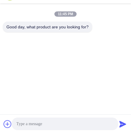
11:45 PM
0086- 15216883036
ফোন
Good day, what product are you looking for?
Shanghai Trintfar Intelligent Equipment Co.,
Ltd.
Shanghai Trintfar Intelligent Equipment Co., Ltd.
সেরা দাম পান
একটি উদ্ধৃতি পেতে