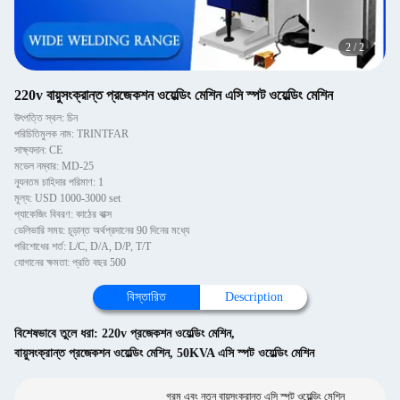
2
/
2
220v বায়ুসংক্রান্ত প্রজেকশন ওয়েল্ডিং মেশিন এসি স্পট ওয়েল্ডিং মেশিন
উৎপত্তি স্থল: চিন
পরিচিতিমুলক নাম: TRINTFAR
সাক্ষ্যদান: CE
মডেল নম্বার: MD-25
ন্যূনতম চাহিদার পরিমাণ: 1
মূল্য: USD 1000-3000 set
প্যাকেজিং বিবরণ: কাঠের বাক্স
ডেলিভারি সময়: চূড়ান্ত অর্থপ্রদানের 90 দিনের মধ্যে
পরিশোধের শর্ত: L/C, D/A, D/P, T/T
যোগানের ক্ষমতা: প্রতি বছর 500
বিস্তারিত
Description
বিশেষভাবে তুলে ধরা:
220v প্রজেকশন ওয়েল্ডিং মেশিন
,
বায়ুসংক্রান্ত প্রজেকশন ওয়েল্ডিং মেশিন
,
50KVA এসি স্পট ওয়েল্ডিং মেশিন
গরম এবং নতুন বায়ুসংক্রান্ত এসি স্পট ওয়েল্ডিং মেশিন