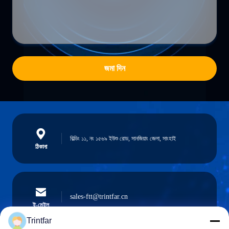
জমা দিন
বিল্ডিং ১১, নং ১৫৬৯ ইউশু রোড, সানজিয়াং জেলা, সাংহাই
ঠিকানা
sales-ftt@trintfar.cn
ই-মেইল
Trintfar