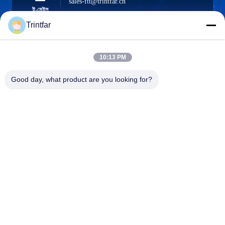
sales-ftt@trintfar.cn
ই-মেইল
Trintfar
10:13 PM
0086- 15216883036
ফোন
Good day, what product are you looking for?
Shanghai Trintfar Intelligent Equipment Co.,
Ltd.