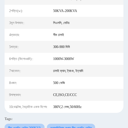
2শক্তি(w):
50KVA-200KVA
3মূল উপাদান::
পিএলসি, মোটর
4ব্যবহার:
সীম ঢালাই
5মাত্রা::
300-900 মিমি
6শক্তি (কিলোওয়াট)::
1000W-3000W
7আবেদন::
ঢালাই ক্যান, ট্যাংক, ইত্যাদি
8ওজন:
500 কেজি
9সাক্ষ্যদান:
CE,ISO,CE/CCC
10ভোল্টেজ, বৈদ্যুতিক একক বিশেষ:
380V,2 ফেজ,50/60Hz
Tags: