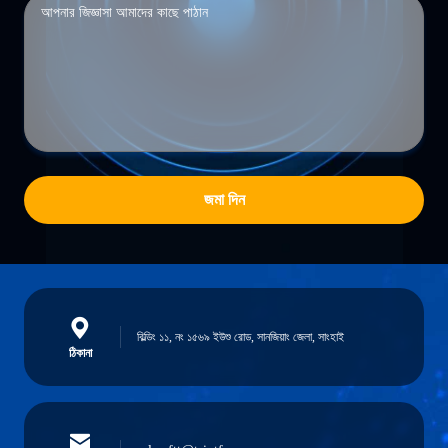
জমা দিন
বিল্ডিং ১১, নং ১৫৬৯ ইউশু রোড, সানজিয়াং জেলা, সাংহাই
ঠিকানা