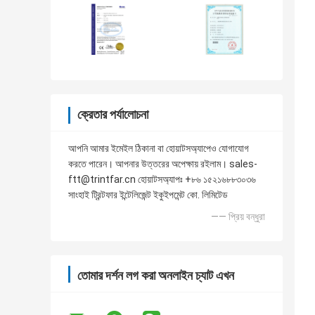
ক্রেতার পর্যালোচনা
আপনি আমার ইমেইল ঠিকানা বা হোয়াটসঅ্যাপেও যোগাযোগ
করতে পারেন। আপনার উত্তরের অপেক্ষায় রইলাম। sales-
ftt@trintfar.cn হোয়াটসঅ্যাপঃ +৮৬ ১৫২১৬৮৮৩০৩৬
সাংহাই ট্রিন্টফার ইন্টেলিজেন্ট ইকুইপমেন্ট কো. লিমিটেড
—— প্রিয় বন্ধুরা
তোমার দর্শন লগ করা অনলাইন চ্যাট এখন