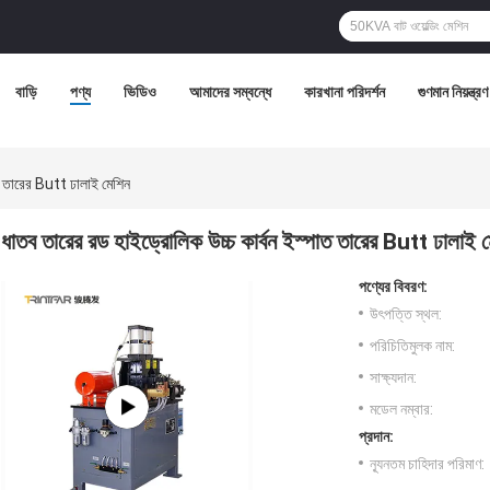
বাড়ি
পণ্য
ভিডিও
আমাদের সম্বন্ধে
কারখানা পরিদর্শন
গুণমান নিয়ন্ত্রণ
াত তারের Butt ঢালাই মেশিন
ধাতব তারের রড হাইড্রোলিক উচ্চ কার্বন ইস্পাত তারের Butt ঢালাই 
পণ্যের বিবরণ:
উৎপত্তি স্থল:
পরিচিতিমুলক নাম:
সাক্ষ্যদান:
মডেল নম্বার:
প্রদান:
ন্যূনতম চাহিদার পরিমাণ: