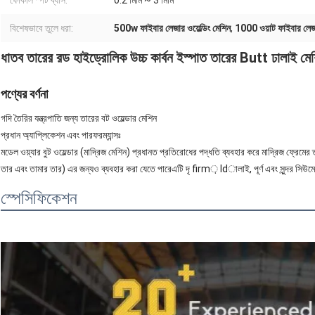
ফোকাল স্পট ব্যাস:
0.2 মিমি ~ 3 মিমি
বিশেষভাবে তুলে ধরা:
500w ফাইবার লেজার ওয়েল্ডিং মেশিন
,
1000 ওয়াট ফাইবার লেজার
ধাতব তারের রড হাইড্রোলিক উচ্চ কার্বন ইস্পাত তারের Butt ঢালাই মে
পণ্যের বর্ণনা
গদি তৈরির যন্ত্রপাতি জন্য তারের বট ওয়েল্ডার মেশিন
প্রধান অ্যাপ্লিকেশন এবং পারফরম্যান্সঃ
মডেল ওয়্যার বুট ওয়েল্ডার (মাদ্রিজ মেশিন) প্রধানত প্রতিরোধের পদ্ধতি ব্যবহার করে মাদ্রিজ ফ্রেম
তার এবং তামার তার) এর জন্যও ব্যবহার করা যেতে পারেএটি দৃ firm় ldালাই, পূর্ণ এবং সুন্দর সিউমে
স্পেসিফিকেশন