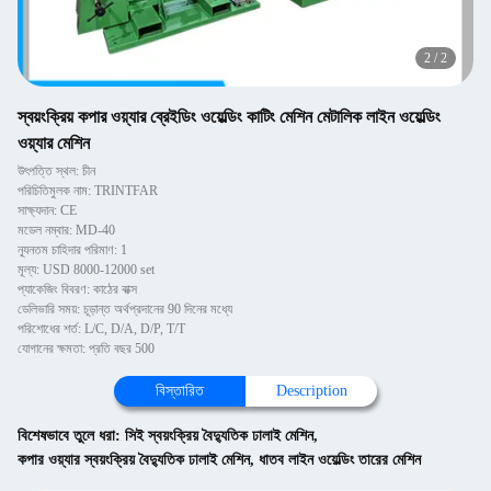
2
/
2
স্বয়ংক্রিয় কপার ওয়্যার ব্রেইডিং ওয়েল্ডিং কাটিং মেশিন মেটালিক লাইন ওয়েল্ডিং
ওয়্যার মেশিন
উৎপত্তি স্থল: চীন
পরিচিতিমুলক নাম: TRINTFAR
সাক্ষ্যদান: CE
মডেল নম্বার: MD-40
ন্যূনতম চাহিদার পরিমাণ: 1
মূল্য: USD 8000-12000 set
প্যাকেজিং বিবরণ: কাঠের বাক্স
ডেলিভারি সময়: চূড়ান্ত অর্থপ্রদানের 90 দিনের মধ্যে
পরিশোধের শর্ত: L/C, D/A, D/P, T/T
যোগানের ক্ষমতা: প্রতি বছর 500
বিস্তারিত
Description
বিশেষভাবে তুলে ধরা:
সিই স্বয়ংক্রিয় বৈদ্যুতিক ঢালাই মেশিন
,
কপার ওয়্যার স্বয়ংক্রিয় বৈদ্যুতিক ঢালাই মেশিন
,
ধাতব লাইন ওয়েল্ডিং তারের মেশিন