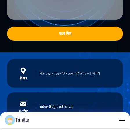
জমা দিন
বিল্ডিং ১১, নং ১৫৬৯ ইউশু রোড, সানজিয়াং জেলা, সাংহাই
ঠিকানা
sales-ftt@trintfar.cn
ই-মেইল
Trintfar