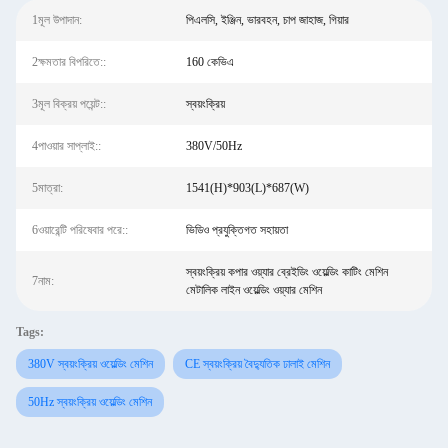
1মূল উপাদান:
পিএলসি, ইঞ্জিন, ভারবহন, চাপ জাহাজ, গিয়ার
2ক্ষমতার বিপরিতে::
160 কেভিএ
3মূল বিক্রয় পয়েন্ট::
স্বয়ংক্রিয়
4পাওয়ার সাপ্লাই::
380V/50Hz
5মাত্রা:
1541(H)*903(L)*687(W)
6ওয়ারেন্টি পরিষেবার পরে::
ভিডিও প্রযুক্তিগত সহায়তা
স্বয়ংক্রিয় কপার ওয়্যার ব্রেইডিং ওয়েল্ডিং কাটিং মেশিন
7নাম:
মেটালিক লাইন ওয়েল্ডিং ওয়্যার মেশিন
Tags:
380V স্বয়ংক্রিয় ওয়েল্ডিং মেশিন
CE স্বয়ংক্রিয় বৈদ্যুতিক ঢালাই মেশিন
50Hz স্বয়ংক্রিয় ওয়েল্ডিং মেশিন