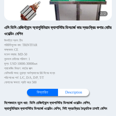
2
/
2
এসি ডিসি রেজিস্ট্যান্স অ্যালুমিনিয়াম ক্যাপাসিটর ডিসচার্জ কার স্বয়ংক্রিয় কপার মোটর
ওয়েল্ডিং মেশিন
উৎপত্তি স্থল: চীন
পরিচিতিমুলক নাম: TRINTFAR
সাক্ষ্যদান: CE
মডেল নম্বার: MD-50
ন্যূনতম চাহিদার পরিমাণ: 1
মূল্য: USD 10000-30000set
প্যাকেজিং বিবরণ: কাঠের বাক্স
ডেলিভারি সময়: চূড়ান্ত অর্থপ্রদানের 90 দিনের মধ্যে
পরিশোধের শর্ত: L/C, D/A, D/P, T/T
যোগানের ক্ষমতা: প্রতি বছর 500
বিস্তারিত
Description
বিশেষভাবে তুলে ধরা:
ডিসি রেজিস্ট্যান্স ক্যাপাসিটর ডিসচার্জ ওয়েল্ডিং মেশিন
,
অ্যালুমিনিয়াম ক্যাপাসিটর ডিসচার্জ ওয়েল্ডিং মেশিন
,
সিই স্বয়ংক্রিয় বৈদ্যুতিক ঢালাই মেশিন