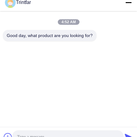
Trintfar
4:52 AM
0086- 15216883036
ফোন
Good day, what product are you looking for?
Shanghai Trintfar Intelligent Equipment Co.,
Ltd.
Shanghai Trintfar Intelligent Equipment Co., Ltd.