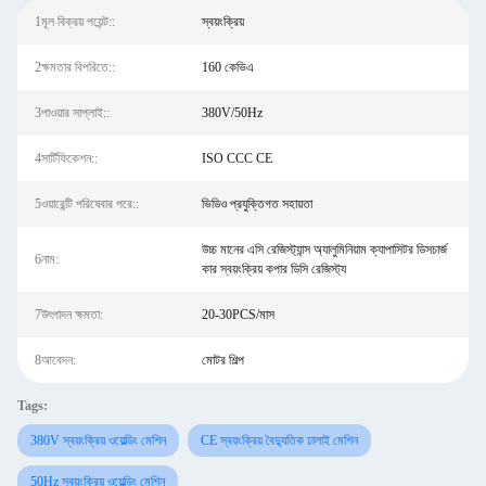
1মূল বিক্রয় পয়েন্ট::
স্বয়ংক্রিয়
2ক্ষমতার বিপরিতে::
160 কেভিএ
3পাওয়ার সাপ্লাই::
380V/50Hz
4সার্টিফিকেশন::
ISO CCC CE
5ওয়ারেন্টি পরিষেবার পরে::
ভিডিও প্রযুক্তিগত সহায়তা
উচ্চ মানের এসি রেজিস্ট্যান্স অ্যালুমিনিয়াম ক্যাপাসিটর ডিসচার্জ
6নাম:
কার স্বয়ংক্রিয় কপার ডিসি রেজিস্ট্য
7উৎপাদন ক্ষমতা:
20-30PCS/মাস
8আবেদন:
মোটর শিল্প
Tags:
380V স্বয়ংক্রিয় ওয়েল্ডিং মেশিন
CE স্বয়ংক্রিয় বৈদ্যুতিক ঢালাই মেশিন
50Hz স্বয়ংক্রিয় ওয়েল্ডিং মেশিন