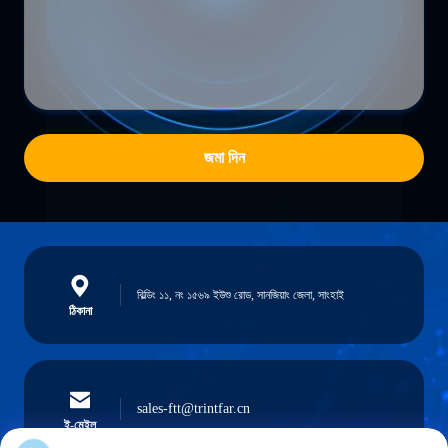
জমা দিন
বিল্ডিং ১১, নং ১৫৬৯ ইউশু রোড, সানজিয়াং জেলা, সাংহাই
ঠিকানা
sales-ftt@trintfar.cn
ই-মেইল