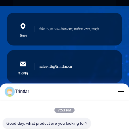
বিল্ডিং ১১, নং ১৫৬৯ ইউশু রোড, সানজিয়াং জেলা, সাংহাই
ঠিকানা
sales-ftt@trintfar.cn
ই-মেইল
Trintfar
0086- 15216883036
7:53 PM
ফোন
Good day, what product are you looking for?