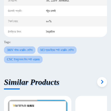
5ভোল্টেজ:
AC 220V 50/60HZ
6ঢালাই পদ্ধতি:
স্টুড ঢালাই
7কর্ম চক্র:
৬০%
8শক্তির উৎস:
বৈদ্যুতিক
Tags:
380V স্টাড ওয়েল্ডিং মেশিন
M3 স্বয়ংক্রিয় স্পট ওয়েল্ডিং মেশিন
CNC ইনসুলেশন পিন স্পট ওয়েল্ডার
Similar Products